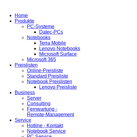
Home
Produkte
PC-Systeme
Datec-PCs
Notebooks
Terra Mobile
Lenovo Notebooks
Microsoft Surface
Microsoft 365
Preislisten
Online-Preisliste
Standard Preisliste
Notebook Preislisten
Lenovo Preisliste
Business
Server
Consulting
Fernwartung -
Remote-Management
Service
Hotline - Kontakt
Notebook Service
PC Service