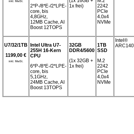
(1x 16GB +
M.2
inkl. MwSt.
2*P-/8*E-/2*LPE-
1x frei)
2242
core, bis
PCIe
4,8GHz,
4.0x4
12MB Cache, AI
NVMe
Boost 12TOPS
Intel®
U7/32/1TB
Intel Ultra U7-
32GB
1TB
ARC140T
255H 16-Kern
DDR4/5600
SSD
1199,00 €
CPU
(1x 32GB +
M.2
inkl. MwSt.
6*P-/8*E-/2*LPE-
1x frei)
2242
core, bis
PCIe
5,1GHz,
4.0x4
24MB Cache, AI
NVMe
Boost 13TOPS