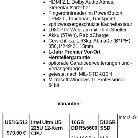
HDMI 2.1, Dolby Audio Atmos,
Stereolautsprecher
Fingerprintreader im PowerButton,
TPM2.0, Touchpad, Trackpoint
spritzwassergeschützte Kacheltastatur
1080P IR Webcam mit ThinkShutter
Akku (57Wh), RapidCharge
Gewicht: ca. 1,63kg, Abmaße (B*T*H):
356,1*249*21,15mm
1-Jahr Premier Vor-Ort
Herstellergarantie
optionale Garantieerweiterungen und -
Verlängerungen
getestet nach MIL-STD-810H
Microsoft Windows 11 Professional
64bit
Varianten:
Intel® G
U5/16/512
Intel Ultra U5-
16GB
512GB
225U 12-Kern
DDR5/5600
SSD
979,00 €
CPU